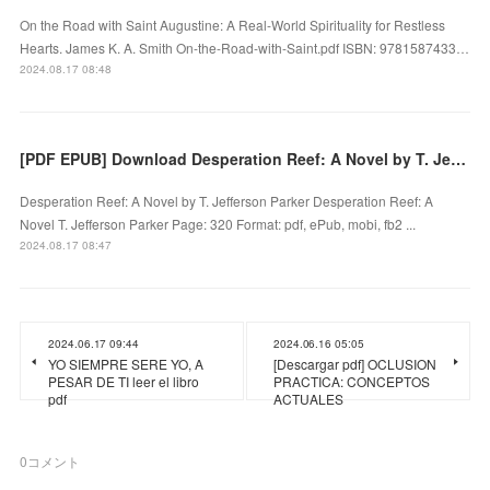
On the Road with Saint Augustine: A Real-World Spirituality for Restless
Hearts. James K. A. Smith On-the-Road-with-Saint.pdf ISBN: 9781587433…
2024.08.17 08:48
[PDF EPUB] Download Desperation Reef: A Novel by T. Jefferson Parker Full Book
Desperation Reef: A Novel by T. Jefferson Parker Desperation Reef: A
Novel T. Jefferson Parker Page: 320 Format: pdf, ePub, mobi, fb2 ...
2024.08.17 08:47
2024.06.17 09:44
2024.06.16 05:05
YO SIEMPRE SERE YO, A
[Descargar pdf] OCLUSION
PESAR DE TI leer el libro
PRACTICA: CONCEPTOS
pdf
ACTUALES
0
コメント