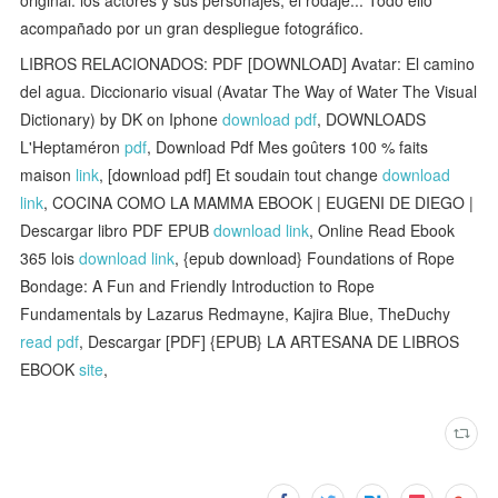
acompañado por un gran despliegue fotográfico.
LIBROS RELACIONADOS: PDF [DOWNLOAD] Avatar: El camino
del agua. Diccionario visual (Avatar The Way of Water The Visual
Dictionary) by DK on Iphone
download pdf
, DOWNLOADS
L'Heptaméron
pdf
, Download Pdf Mes goûters 100 % faits
maison
link
, [download pdf] Et soudain tout change
download
link
, COCINA COMO LA MAMMA EBOOK | EUGENI DE DIEGO |
Descargar libro PDF EPUB
download link
, Online Read Ebook
365 lois
download link
, {epub download} Foundations of Rope
Bondage: A Fun and Friendly Introduction to Rope
Fundamentals by Lazarus Redmayne, Kajira Blue, TheDuchy
read pdf
, Descargar [PDF] {EPUB} LA ARTESANA DE LIBROS
EBOOK
site
,