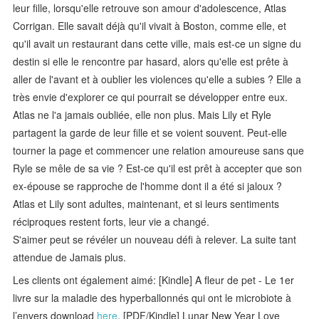
leur fille, lorsqu'elle retrouve son amour d'adolescence, Atlas
Corrigan. Elle savait déjà qu'il vivait à Boston, comme elle, et
qu'il avait un restaurant dans cette ville, mais est-ce un signe du
destin si elle le rencontre par hasard, alors qu'elle est prête à
aller de l'avant et à oublier les violences qu'elle a subies ? Elle a
très envie d'explorer ce qui pourrait se développer entre eux.
Atlas ne l'a jamais oubliée, elle non plus. Mais Lily et Ryle
partagent la garde de leur fille et se voient souvent. Peut-elle
tourner la page et commencer une relation amoureuse sans que
Ryle se mêle de sa vie ? Est-ce qu'il est prêt à accepter que son
ex-épouse se rapproche de l'homme dont il a été si jaloux ?
Atlas et Lily sont adultes, maintenant, et si leurs sentiments
réciproques restent forts, leur vie a changé.
S'aimer peut se révéler un nouveau défi à relever. La suite tant
attendue de Jamais plus.
Les clients ont également aimé: [Kindle] A fleur de pet - Le 1er
livre sur la maladie des hyperballonnés qui ont le microbiote à
l’envers download
here
, [PDF/Kindle] Lunar New Year Love