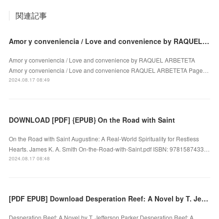
関連記事
Amor y conveniencia / Love and convenience by RAQUEL ARBETETA on Iphone New Format
Amor y conveniencia / Love and convenience by RAQUEL ARBETETA
Amor y conveniencia / Love and convenience RAQUEL ARBETETA Page…
2024.08.17 08:49
DOWNLOAD [PDF] {EPUB} On the Road with Saint
On the Road with Saint Augustine: A Real-World Spirituality for Restless
Hearts. James K. A. Smith On-the-Road-with-Saint.pdf ISBN: 9781587433…
2024.08.17 08:48
[PDF EPUB] Download Desperation Reef: A Novel by T. Jefferson Parker Full Book
Desperation Reef: A Novel by T. Jefferson Parker Desperation Reef: A