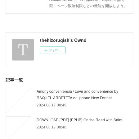
限、ページ数無制限などの機能を開放しよう。
thehizoruqish's Ownd
フォロー
記事一覧
Amor y conveniencia / Love and convenience by
RAQUEL ARBETETA on Iphone New Format
2024.08.17 08:49
DOWNLOAD [PDF] {EPUB} On the Road with Saint
2024.08.17 08:48