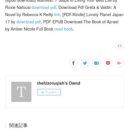
Roxie Nafousi
download pdf
, Download Pdf Greta & Valdin: A
Novel by Rebecca K Reilly
link
, [PDF/Kindle] Lonely Planet Japan
17 by
download pdf
, PDF EPUB Download The Book of Azrael
by Amber Nicole Full Book
read book
,
thehizoruqish's Ownd
フォロー
関連記事