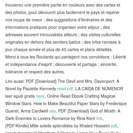
trouverez une première partie en couleurs avec des cartes et
des photos, pour découvrir plus facilement le pays et repérer
nos coups de coeur ; des suggestions d'itinéraires et des
informations pratiques pour organiser votre séjour ; des
adresses souvent introuvables ailleurs ; des visites culturelles
originales en dehors des sentiers battus ; des infos remises à
jour chaque année et plus de 43 cartes et plans détaillés.
Merci à tous les Routards qui partagent nos convictions : Liberté
et indépendance d'esprit ; découverte et partage ; sincérité,
tolérance et respect des autres.
Lire aussi: PDF [Download] The Devil and Mrs. Davenport: A
Novel by Paulette Kennedy
read pdf
, LA CAÍDA DE NÚMENOR
leer epub gratis
here
, Online Read Ebook Crafting Magical
Window Stars: How to Make Beautiful Paper Stars by Frederique
Gueret, Anna Cardwell
site
, PDF [Download] God of Wrath: A
Dark Enemies to Lovers Romance by Rina Kent
link
,
[PDF/Kindle] Mille soleils splendides by Khaled Hosseini
pdf
,
{epub download} Manifest: 7 Steps to Living Your Best Life by